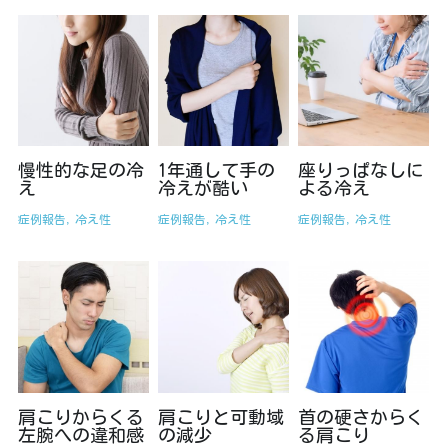
オーダーメイドコース
慢性的な足の冷
1年通して手の
座りっぱなしに
え
冷えが酷い
よる冷え
症例報告,
冷え性
症例報告,
冷え性
症例報告,
冷え性
肩こりからくる
肩こりと可動域
首の硬さからく
左腕への違和感
の減少
る肩こり