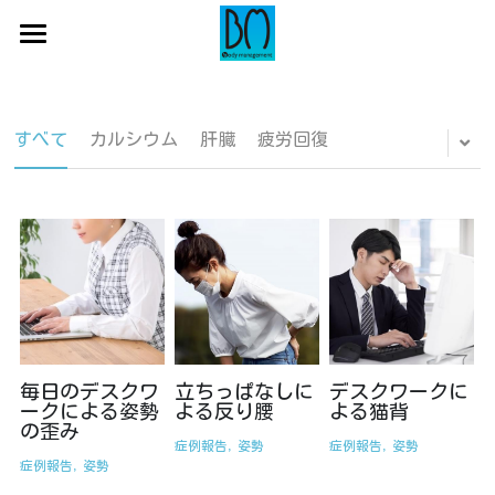
×
ブログカテゴリー
初めての方へ
すべてのカテゴリ
サロン一覧
初めての方へ
すべて
カルシウム
肝臓
疲労回復
お悩み
代表からのメッセージ
コース紹介
店舗一覧
症例報告
蒲田店
よくある症例・お悩み
コース一覧・料金
症状別
吉祥寺店
施術の流れ
ご予約はコチラ
お役立ちブログ
錦糸町店
全身整体コース
全身整体・小顔コース
毎日のデスクワ
立ちっぱなしに
デスクワークに
ークによる姿勢
よる反り腰
よる猫背
の歪み
マタニティコース
症例報告,
姿勢
症例報告,
姿勢
症例報告,
姿勢
産後骨盤矯正コース