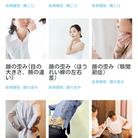
症例報告,
肩こり
症例報告,
肩こり
症例報告,
肩こり
顔の歪み(目の
顔の歪み（ほう
顔の歪み（顎関
大きさ、頬の違
れい線の左右
節症）
い)
差）
症例報告,
顔の歪み
症例報告,
顔の歪み
症例報告,
顔の歪み