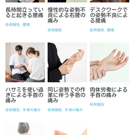
長時間立ってい
慢性的な姿勢不
デスクワークで
ると起きる腰痛
良による右腰の
の姿勢不良によ
痛み
る腰痛
症例報告,
腰痛
症例報告
症例報告,
腰痛
ハサミを使い過
同じ姿勢での作
肉体労働による
ぎによる手首の
業に伴う手首の
手首の痛み
痛み
痛み
症例報告
症例報告,
手首の痛み
症例報告,
手首の痛み