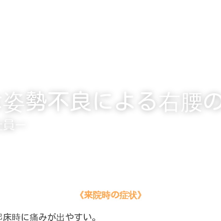
な姿勢不良による右腰
社員ー
《来院時の症状》
起床時に痛みが出やすい。