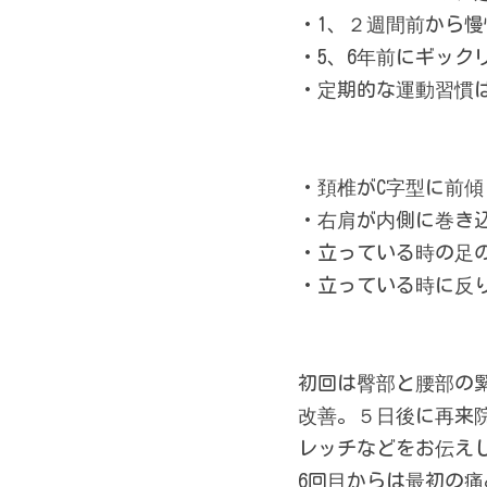
・1、２週間前から
・5、6年前にギック
・定期的な運動習慣
・頚椎がC字型に前傾
・右肩が内側に巻き
・立っている時の足
・立っている時に反
初回は臀部と腰部の
改善。５日後に再来
レッチなどをお伝え
6回目からは最初の