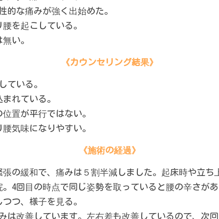
慢性的な痛みが強く出始めた。
リ腰を起こしている。
は無い。
《カウンセリング結果》
している。
込まれている。
の位置が平行ではない。
り腰気味になりやすい。
《施術の経過》
緊張の緩和で、痛みは５割半減しました。起床時や立ち
院。4回目の時点で同じ姿勢を取っていると腰の辛さが
しつつ、様子を見る。
痛みは改善しています。左右差も改善しているので、次