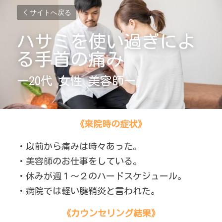
サイトへ戻る
ハサミを使い過ぎによ
る手首の痛み
ー20代 女性 美容師ー
《来院時の症状》
・以前から痛みは時々あった。
・美容師のお仕事をしている。
・休みが週１～２のハードスケジュール。
・病院では軽い腱鞘炎と言われた。
《カウンセリング結果》