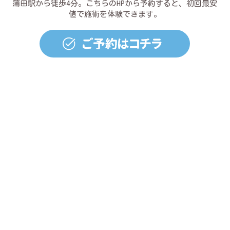
蒲田駅から徒歩4分。こちらのHPから予約すると、初回最安
値で施術を体験できます。