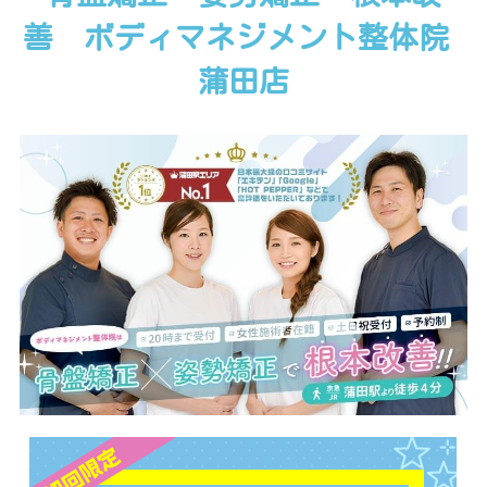
善　ボディマネジメント整体院 
蒲田店