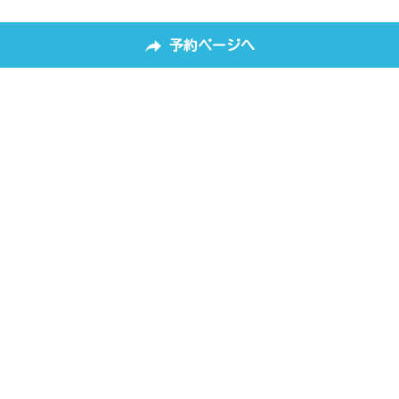
予約ページへ
ボディマネジメント整体院での
施術のビフォーアフター！
肩こり・歪み矯正の施術結果（※結果には個人差
があります）
座り姿勢が改善され、肩こりの解消！