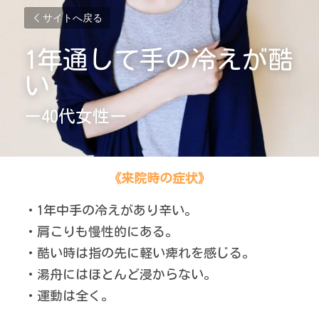
サイトへ戻る
1年通して手の冷えが酷
い
ー40代女性ー
《来院時の症状》
・1年中手の冷えがあり辛い。
・肩こりも慢性的にある。
・酷い時は指の先に軽い痺れを感じる。
・湯舟にはほとんど浸からない。
・運動は全く。