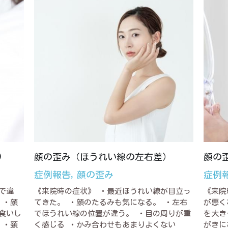
)
顔の歪み（ほうれい線の左右差）
顔の
症例報告,
顔の歪み
症例
で違
《来院時の症状》 ・最近ほうれい線が目立っ
《来院
 ・顔
てきた。 ・顔のたるみも気になる。 ・左右
が悪く
食いし
でほうれい線の位置が違う。 ・目の周りが重
を大き
 ・頚
く感じる ・かみ合わせもあまりよくない
がきに