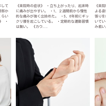
年して
《来院時の症状》 ・立ち上がったり、起床時
《来院
腰部か
に痛みが出やすい。 ・1、２週間前から慢性
よる姿
くらい
的な痛みが強く出始めた。 ・5、6年前にギッ
張りを
》 ・
クリ腰を起こしている。 ・定期的な運動習慣
いてい
は無い。 《カウ...
み易い