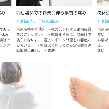
痛み
同じ姿勢での作業に伴う手首の痛み
肉体
症例報告,
手首の痛み
症例
々あっ
《来院時の症状》 ・視力低下により眼精疲労
《来院
・休み
を起こしやすい。 ・就寝する際に、仰向けで
多い。
病院で
寝られない。 ・過去にギックリ腰を３回起こ
右腕だ
リング
している。 ・社会人になってから定期的な運
る。 
動習慣は無い。 ・起床...
強い。