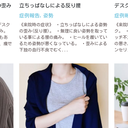
の歪み
立ちっぱなしによる反り腰
デス
症例報告,
姿勢
症例
デスク
《来院時の症状》 ・立ちっぱなしによる姿勢
《来院
み。
の歪み(反り腰)。 ・無理に良い姿勢を取って
ク。 
もあ
いる事による腰の痛み。 ・ヒールを履いてい
ッチ不
、痩せ
るため姿勢が悪くなっている。 ・歪みによる
の悪さ
下肢の血行不良でむく...
ンセリ