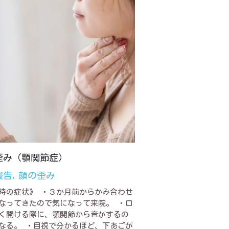
歪み（顎関節症）
報告,
顔の歪み
時の症状》 ・３か月前からかみ合わせ
なってきたので気になって来院。 ・口
く開ける際に、顎関節から音がするの
なる。 ・目視で分かるほど、下あごが