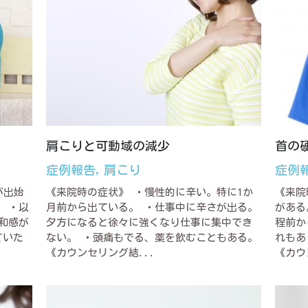
肩こりと可動域の減少
首の
症例報告,
肩こり
症例
が出始
《来院時の症状》 ・慢性的に辛い。特に1か
《来院
 ・以
月前から出ている。 ・仕事中に辛さが出る。
がある
和感が
夕方になると徐々に強くなり仕事に集中でき
程前か
ていた
ない。 ・頭痛もでる、薬を飲むこともある。
れもあ
《カウンセリング結...
《カウ