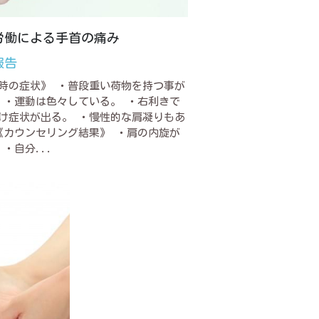
労働による手首の痛み
報告
時の症状》 ・普段重い荷物を持つ事が
 ・運動は色々している。 ・右利きで
け症状が出る。 ・慢性的な肩凝りもあ
《カウンセリング結果》 ・肩の内旋が
 ・自分...