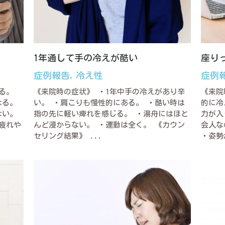
1年通して手の冷えが酷い
座り
症例報告,
冷え性
症例
る。
《来院時の症状》 ・1年中手の冷えがあり辛
《来院
なる。
い。 ・肩こりも慢性的にある。 ・酷い時は
的に冷
ない。
指の先に軽い痺れを感じる。 ・湯舟にはほと
力が入
疲れや
んど浸からない。 ・運動は全く。 《カウン
会人な
セリング結果》 ...
・姿勢