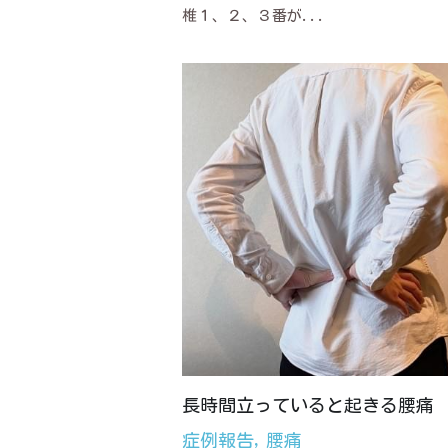
椎１、２、３番が...
長時間立っていると起きる腰痛
症例報告,
腰痛