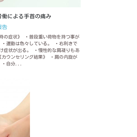
労働による手首の痛み
報告
時の症状》 ・普段重い荷物を持つ事が
 ・運動は色々している。 ・右利きで
け症状が出る。 ・慢性的な肩凝りもあ
《カウンセリング結果》 ・肩の内旋が
 ・自分...