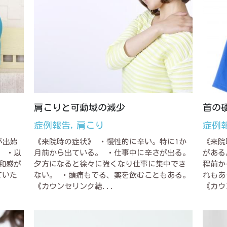
肩こりと可動域の減少
首の
症例報告,
肩こり
症例
が出始
《来院時の症状》 ・慢性的に辛い。特に1か
《来院
 ・以
月前から出ている。 ・仕事中に辛さが出る。
がある
和感が
夕方になると徐々に強くなり仕事に集中でき
程前か
ていた
ない。 ・頭痛もでる、薬を飲むこともある。
れもあ
《カウンセリング結...
《カウ