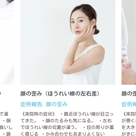
)
顔の歪み（ほうれい線の左右差）
顔の
症例報告,
顔の歪み
症例
で違
《来院時の症状》 ・最近ほうれい線が目立っ
《来院
 ・顔
てきた。 ・顔のたるみも気になる。 ・左右
が悪く
食いし
でほうれい線の位置が違う。 ・目の周りが重
を大き
 ・頚
く感じる ・かみ合わせもあまりよくない
がきに