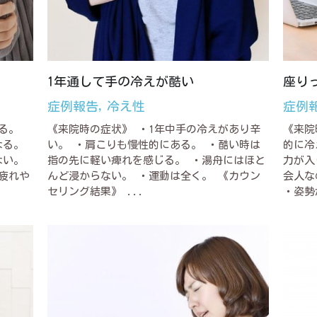
1年通して手の冷えが酷い
座り
症例報告,
冷え性
症例
る。
《来院時の症状》 ・1年中手の冷えがあり辛
《来院
なる。
い。 ・肩こりも慢性的にある。 ・酷い時は
的に冷
ない。
指の先に軽い痺れを感じる。 ・湯舟にはほと
力が入
疲れや
んど浸からない。 ・運動は全く。 《カウン
会人な
セリング結果》 ...
・姿勢