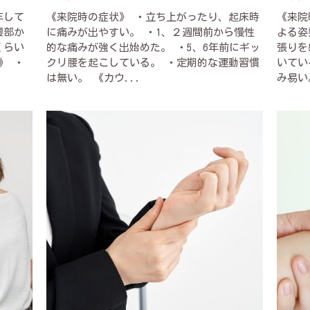
年して
《来院時の症状》 ・立ち上がったり、起床時
《来院
腰部か
に痛みが出やすい。 ・1、２週間前から慢性
よる姿
くらい
的な痛みが強く出始めた。 ・5、6年前にギッ
張りを
》 ・
クリ腰を起こしている。 ・定期的な運動習慣
いてい
は無い。 《カウ...
み易い