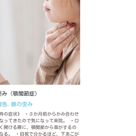
歪み（顎関節症）
報告,
顔の歪み
時の症状》 ・３か月前からかみ合わせ
なってきたので気になって来院。 ・口
く開ける際に、顎関節から音がするの
なる。 ・目視で分かるほど、下あごが