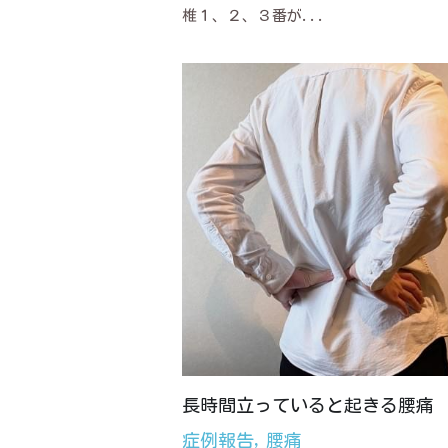
椎１、２、３番が...
長時間立っていると起きる腰痛
症例報告,
腰痛