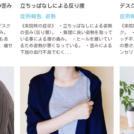
の歪み
立ちっぱなしによる反り腰
デス
症例報告,
姿勢
症例
デスク
《来院時の症状》 ・立ちっぱなしによる姿勢
《来院
み。
の歪み(反り腰)。 ・無理に良い姿勢を取って
ク。 
もあ
いる事による腰の痛み。 ・ヒールを履いてい
ッチ不
、痩せ
るため姿勢が悪くなっている。 ・歪みによる
の悪さ
下肢の血行不良でむく...
ンセリ