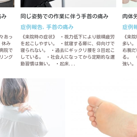
痛み
同じ姿勢での作業に伴う手首の痛み
肉体
症例報告,
手首の痛み
症例
々あっ
《来院時の症状》 ・視力低下により眼精疲労
《来院
・休み
を起こしやすい。 ・就寝する際に、仰向けで
多い。
病院で
寝られない。 ・過去にギックリ腰を３回起こ
右腕だ
リング
している。 ・社会人になってから定期的な運
る。 
動習慣は無い。 ・起床...
強い。