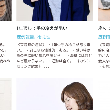
1年通して手の冷えが酷い
座り
症例報告,
冷え性
症例
る。
《来院時の症状》 ・1年中手の冷えがあり辛
《来院
なる。
い。 ・肩こりも慢性的にある。 ・酷い時は
的に冷
ない。
指の先に軽い痺れを感じる。 ・湯舟にはほと
力が入
疲れや
んど浸からない。 ・運動は全く。 《カウン
会人な
セリング結果》 ...
・姿勢