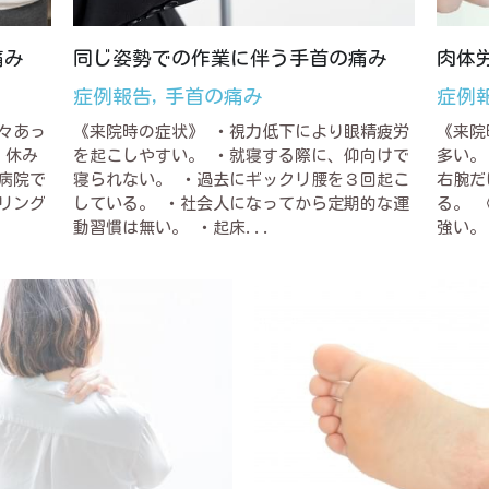
痛み
同じ姿勢での作業に伴う手首の痛み
肉体
症例報告,
手首の痛み
症例
々あっ
《来院時の症状》 ・視力低下により眼精疲労
《来院
・休み
を起こしやすい。 ・就寝する際に、仰向けで
多い。
病院で
寝られない。 ・過去にギックリ腰を３回起こ
右腕だ
リング
している。 ・社会人になってから定期的な運
る。 
動習慣は無い。 ・起床...
強い。