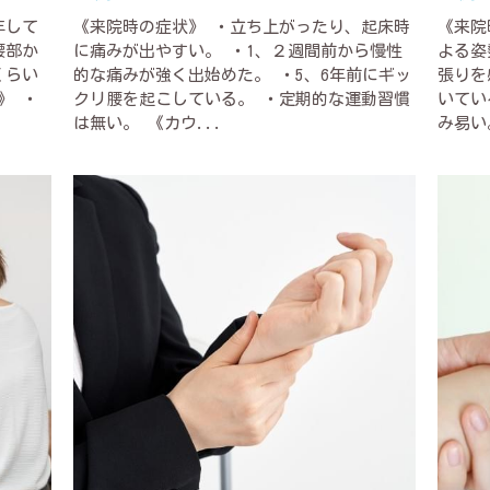
年して
《来院時の症状》 ・立ち上がったり、起床時
《来院
腰部か
に痛みが出やすい。 ・1、２週間前から慢性
よる姿
くらい
的な痛みが強く出始めた。 ・5、6年前にギッ
張りを
》 ・
クリ腰を起こしている。 ・定期的な運動習慣
いてい
は無い。 《カウ...
み易い