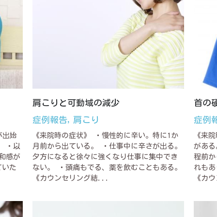
肩こりと可動域の減少
首の
症例報告,
肩こり
症例
が出始
《来院時の症状》 ・慢性的に辛い。特に1か
《来院
 ・以
月前から出ている。 ・仕事中に辛さが出る。
がある
和感が
夕方になると徐々に強くなり仕事に集中でき
程前か
ていた
ない。 ・頭痛もでる、薬を飲むこともある。
れもあ
《カウンセリング結...
《カウ