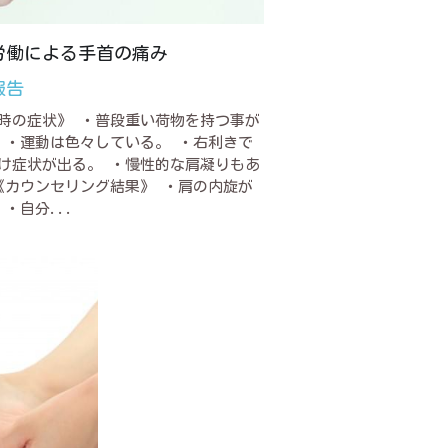
労働による手首の痛み
報告
時の症状》 ・普段重い荷物を持つ事が
 ・運動は色々している。 ・右利きで
け症状が出る。 ・慢性的な肩凝りもあ
《カウンセリング結果》 ・肩の内旋が
 ・自分...