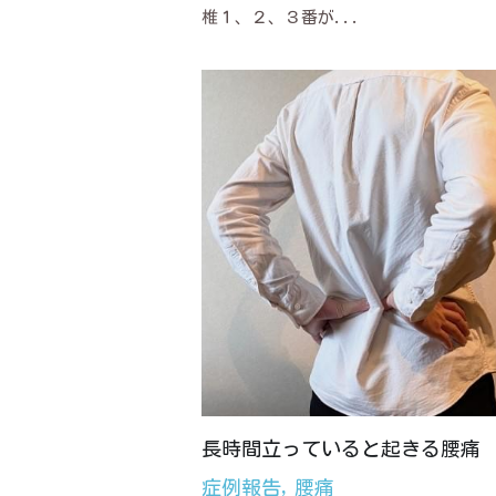
椎１、２、３番が...
長時間立っていると起きる腰痛
症例報告,
腰痛