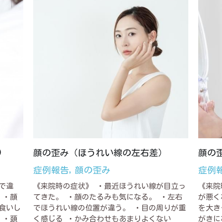
)
顔の歪み（ほうれい線の左右差）
顔の
症例報告,
顔の歪み
症例
で違
《来院時の症状》 ・最近ほうれい線が目立っ
《来院
 ・顔
てきた。 ・顔のたるみも気になる。 ・左右
が悪く
食いし
でほうれい線の位置が違う。 ・目の周りが重
を大き
 ・頚
く感じる ・かみ合わせもあまりよくない
がきに