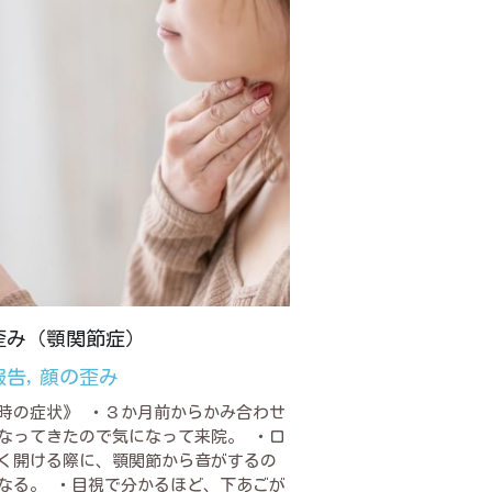
歪み（顎関節症）
報告,
顔の歪み
時の症状》 ・３か月前からかみ合わせ
なってきたので気になって来院。 ・口
く開ける際に、顎関節から音がするの
なる。 ・目視で分かるほど、下あごが