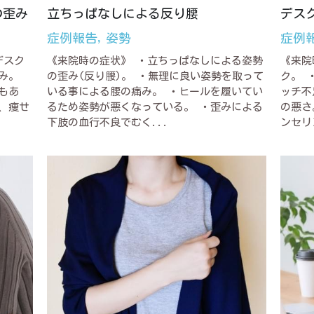
の歪み
立ちっぱなしによる反り腰
デス
症例報告,
姿勢
症例
デスク
《来院時の症状》 ・立ちっぱなしによる姿勢
《来院
み。
の歪み(反り腰)。 ・無理に良い姿勢を取って
ク。 
もあ
いる事による腰の痛み。 ・ヒールを履いてい
ッチ不
、痩せ
るため姿勢が悪くなっている。 ・歪みによる
の悪さ
下肢の血行不良でむく...
ンセリ