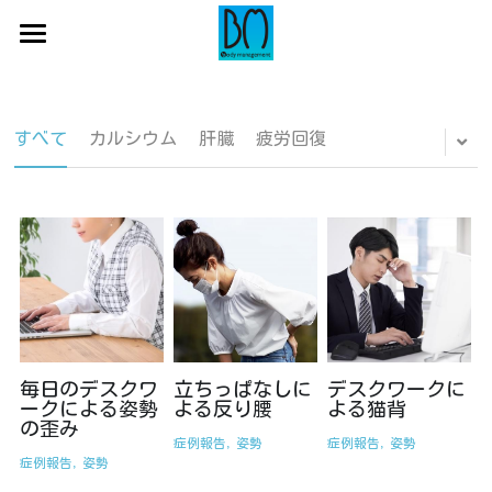
×
ブログカテゴリー
初めての方へ
すべてのカテゴリ
サロン一覧
初めての方へ
すべて
カルシウム
肝臓
疲労回復
お悩み
代表からのメッセージ
コース紹介
店舗一覧
症例報告
蒲田店
よくある症例・お悩み
コース一覧・料金
症状別
吉祥寺店
施術の流れ
ご予約はコチラ
お役立ちブログ
錦糸町店
全身整体コース
全身整体・小顔コース
毎日のデスクワ
立ちっぱなしに
デスクワークに
ークによる姿勢
よる反り腰
よる猫背
の歪み
マタニティコース
症例報告,
姿勢
症例報告,
姿勢
症例報告,
姿勢
産後骨盤矯正コース