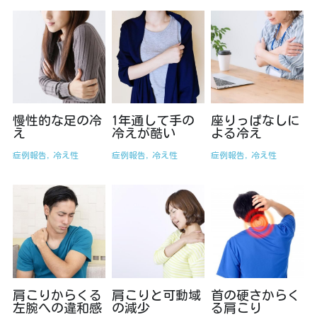
オーダーメイドコース
慢性的な足の冷
1年通して手の
座りっぱなしに
え
冷えが酷い
よる冷え
症例報告,
冷え性
症例報告,
冷え性
症例報告,
冷え性
肩こりからくる
肩こりと可動域
首の硬さからく
左腕への違和感
の減少
る肩こり