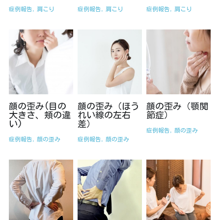
症例報告,
肩こり
症例報告,
肩こり
症例報告,
肩こり
顔の歪み(目の
顔の歪み（ほう
顔の歪み（顎関
大きさ、頬の違
れい線の左右
節症）
い)
差）
症例報告,
顔の歪み
症例報告,
顔の歪み
症例報告,
顔の歪み