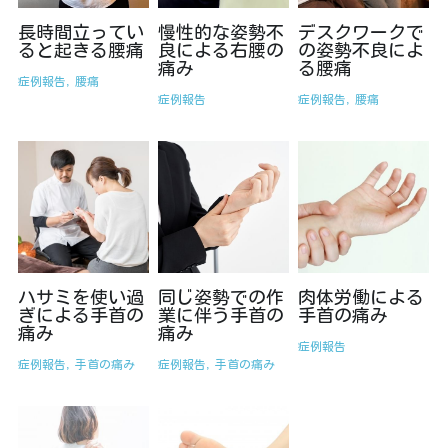
長時間立ってい
慢性的な姿勢不
デスクワークで
ると起きる腰痛
良による右腰の
の姿勢不良によ
痛み
る腰痛
症例報告,
腰痛
症例報告
症例報告,
腰痛
ハサミを使い過
同じ姿勢での作
肉体労働による
ぎによる手首の
業に伴う手首の
手首の痛み
痛み
痛み
症例報告
症例報告,
手首の痛み
症例報告,
手首の痛み