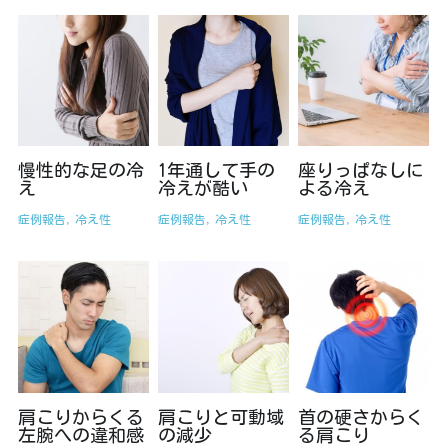
オーダーメイドコース
慢性的な足の冷
1年通して手の
座りっぱなしに
え
冷えが酷い
よる冷え
症例報告,
冷え性
症例報告,
冷え性
症例報告,
冷え性
肩こりからくる
肩こりと可動域
首の硬さからく
左腕への違和感
の減少
る肩こり