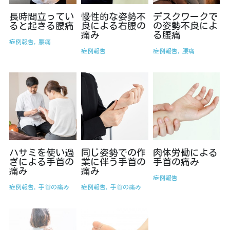
長時間立ってい
慢性的な姿勢不
デスクワークで
ると起きる腰痛
良による右腰の
の姿勢不良によ
痛み
る腰痛
症例報告,
腰痛
症例報告
症例報告,
腰痛
ハサミを使い過
同じ姿勢での作
肉体労働による
ぎによる手首の
業に伴う手首の
手首の痛み
痛み
痛み
症例報告
症例報告,
手首の痛み
症例報告,
手首の痛み