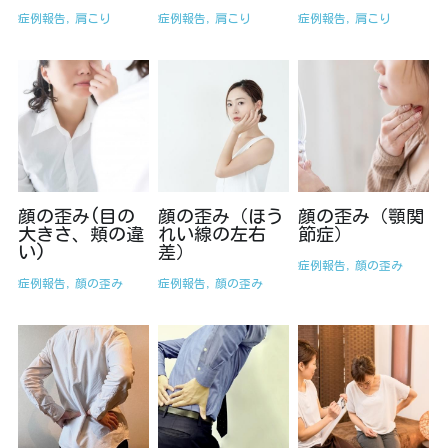
症例報告,
肩こり
症例報告,
肩こり
症例報告,
肩こり
顔の歪み(目の
顔の歪み（ほう
顔の歪み（顎関
大きさ、頬の違
れい線の左右
節症）
い)
差）
症例報告,
顔の歪み
症例報告,
顔の歪み
症例報告,
顔の歪み