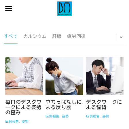
×
ブログカテゴリー
初めての方へ
すべてのカテゴリ
サロン一覧
初めての方へ
すべて
カルシウム
肝臓
疲労回復
お悩み
代表からのメッセージ
コース紹介
店舗一覧
症例報告
蒲田店
よくある症例・お悩み
コース一覧・料金
症状別
吉祥寺店
施術の流れ
ご予約はコチラ
お役立ちブログ
錦糸町店
全身整体コース
全身整体・小顔コース
毎日のデスクワ
立ちっぱなしに
デスクワークに
ークによる姿勢
よる反り腰
よる猫背
の歪み
マタニティコース
症例報告,
姿勢
症例報告,
姿勢
症例報告,
姿勢
産後骨盤矯正コース