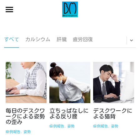
×
ブログカテゴリー
初めての方へ
すべてのカテゴリ
サロン一覧
初めての方へ
すべて
カルシウム
肝臓
疲労回復
お悩み
代表からのメッセージ
コース紹介
店舗一覧
症例報告
蒲田店
よくある症例・お悩み
コース一覧・料金
症状別
吉祥寺店
施術の流れ
ご予約はコチラ
お役立ちブログ
錦糸町店
全身整体コース
全身整体・小顔コース
毎日のデスクワ
立ちっぱなしに
デスクワークに
ークによる姿勢
よる反り腰
よる猫背
の歪み
マタニティコース
症例報告,
姿勢
症例報告,
姿勢
症例報告,
姿勢
産後骨盤矯正コース