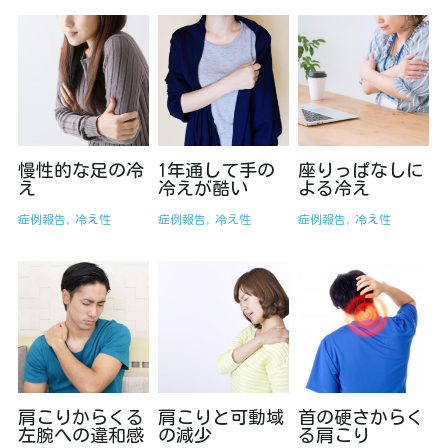
オーダーメイドコース
慢性的な足の冷
1年通して手の
座りっぱなしに
え
冷えが酷い
よる冷え
症例報告,
冷え性
症例報告,
冷え性
症例報告,
冷え性
肩こりからくる
肩こりと可動域
首の硬さからく
左腕への違和感
の減少
る肩こり