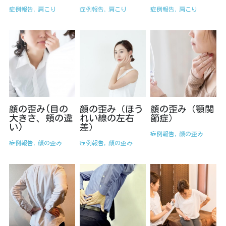
症例報告,
肩こり
症例報告,
肩こり
症例報告,
肩こり
顔の歪み(目の
顔の歪み（ほう
顔の歪み（顎関
大きさ、頬の違
れい線の左右
節症）
い)
差）
症例報告,
顔の歪み
症例報告,
顔の歪み
症例報告,
顔の歪み