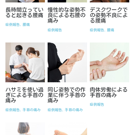
長時間立ってい
慢性的な姿勢不
デスクワークで
ると起きる腰痛
良による右腰の
の姿勢不良によ
痛み
る腰痛
症例報告,
腰痛
症例報告
症例報告,
腰痛
ハサミを使い過
同じ姿勢での作
肉体労働による
ぎによる手首の
業に伴う手首の
手首の痛み
痛み
痛み
症例報告
症例報告,
手首の痛み
症例報告,
手首の痛み