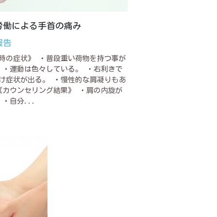
労働による手首の痛み
報告
時の症状》 ・普段重い荷物を持つ事が
 ・運動は色々している。 ・右利きで
け症状が出る。 ・慢性的な肩凝りもあ
《カウンセリング結果》 ・肩の内旋が
 ・自分...