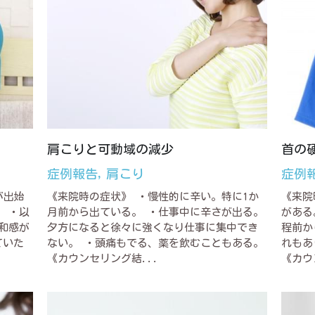
肩こりと可動域の減少
首の
症例報告,
肩こり
症例
が出始
《来院時の症状》 ・慢性的に辛い。特に1か
《来院
 ・以
月前から出ている。 ・仕事中に辛さが出る。
がある
和感が
夕方になると徐々に強くなり仕事に集中でき
程前か
ていた
ない。 ・頭痛もでる、薬を飲むこともある。
れもあ
《カウンセリング結...
《カウ