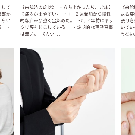
年して
《来院時の症状》 ・立ち上がったり、起床時
《来院
腰部か
に痛みが出やすい。 ・1、２週間前から慢性
よる姿
くらい
的な痛みが強く出始めた。 ・5、6年前にギッ
張りを
》 ・
クリ腰を起こしている。 ・定期的な運動習慣
いてい
は無い。 《カウ...
み易い