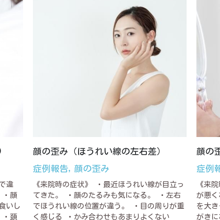
)
顔の歪み（ほうれい線の左右差）
顔の
症例報告,
顔の歪み
症例
で違
《来院時の症状》 ・最近ほうれい線が目立っ
《来院
 ・顔
てきた。 ・顔のたるみも気になる。 ・左右
が悪く
食いし
でほうれい線の位置が違う。 ・目の周りが重
を大き
 ・頚
く感じる ・かみ合わせもあまりよくない
がきに