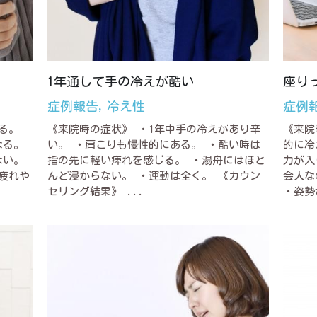
1年通して手の冷えが酷い
座り
症例報告,
冷え性
症例
る。
《来院時の症状》 ・1年中手の冷えがあり辛
《来院
なる。
い。 ・肩こりも慢性的にある。 ・酷い時は
的に冷
ない。
指の先に軽い痺れを感じる。 ・湯舟にはほと
力が入
疲れや
んど浸からない。 ・運動は全く。 《カウン
会人な
セリング結果》 ...
・姿勢