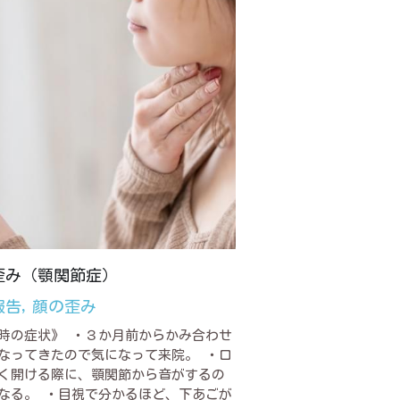
歪み（顎関節症）
報告,
顔の歪み
時の症状》 ・３か月前からかみ合わせ
なってきたので気になって来院。 ・口
く開ける際に、顎関節から音がするの
なる。 ・目視で分かるほど、下あごが