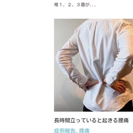
椎１、２、３番が...
長時間立っていると起きる腰痛
症例報告,
腰痛