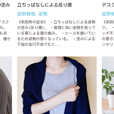
の歪み
立ちっぱなしによる反り腰
デス
症例報告,
姿勢
症例
デスク
《来院時の症状》 ・立ちっぱなしによる姿勢
《来院
み。
の歪み(反り腰)。 ・無理に良い姿勢を取って
ク。 
もあ
いる事による腰の痛み。 ・ヒールを履いてい
ッチ不
、痩せ
るため姿勢が悪くなっている。 ・歪みによる
の悪さ
下肢の血行不良でむく...
ンセリ