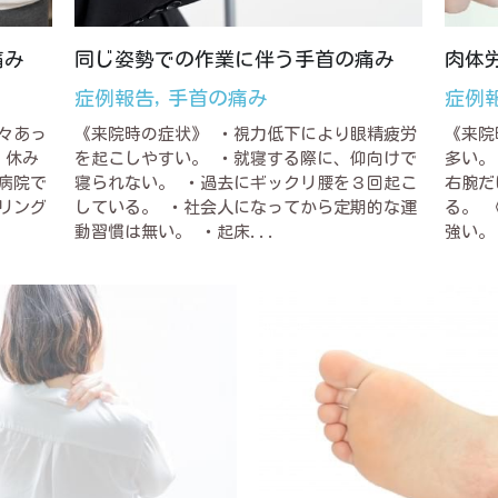
痛み
同じ姿勢での作業に伴う手首の痛み
肉体
症例報告,
手首の痛み
症例
々あっ
《来院時の症状》 ・視力低下により眼精疲労
《来院
・休み
を起こしやすい。 ・就寝する際に、仰向けで
多い。
病院で
寝られない。 ・過去にギックリ腰を３回起こ
右腕だ
リング
している。 ・社会人になってから定期的な運
る。 
動習慣は無い。 ・起床...
強い。