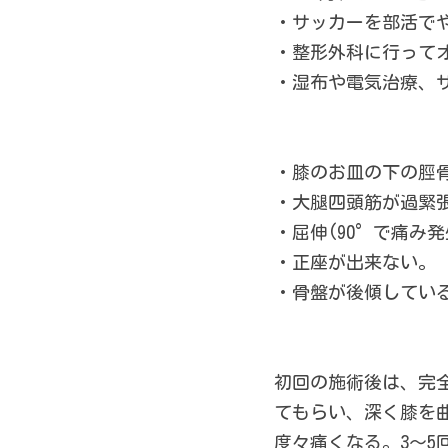
・サッカーを部活で
・整形外科に行って
・湿布や電気治療、
・膝のお皿の下の脛
・大腿四頭筋が過緊
・屈伸(90°で痛み発
・正座が出来ない。
・骨盤が後傾してい
初回の施術後は、完
てもらい、深く膝を
度々痛くなる。3～5