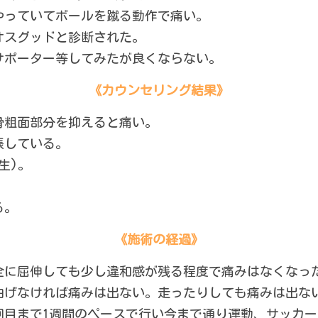
やっていてボールを蹴る動作で痛い。
オスグッドと診断された。
サポーター等してみたが良くならない。
《カウンセリング結果》
骨粗面部分を抑えると痛い。
張している。
生)。
る。　　　
《施術の経過》
全に屈伸しても少し違和感が残る程度で痛みはなくなっ
曲げなければ痛みは出ない。走ったりしても痛みは出な
回目まで1週間のペースで行い今まで通り運動、サッカ