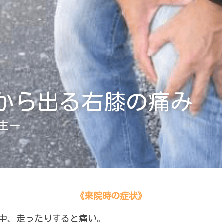
から出る右膝の痛み
生ー
《来院時の症状》
動中、走ったりすると痛い。