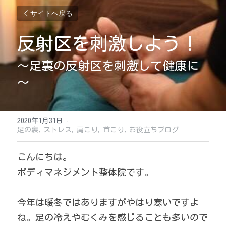
サイトへ戻る
反射区を刺激しよう！
～足裏の反射区を刺激して健康に
～
2020年1月31日
·
足の裏,
ストレス,
肩こり,
首こり,
お役立ちブログ
こんにちは。
ボディマネジメント整体院です。
今年は暖冬ではありますがやはり寒いですよ
ね。足の冷えやむくみを感じることも多いので