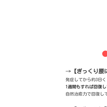
→
【ぎっくり腰
発症してから約
3
日く
1
週間もすれば回復し
自然治癒力で回復し