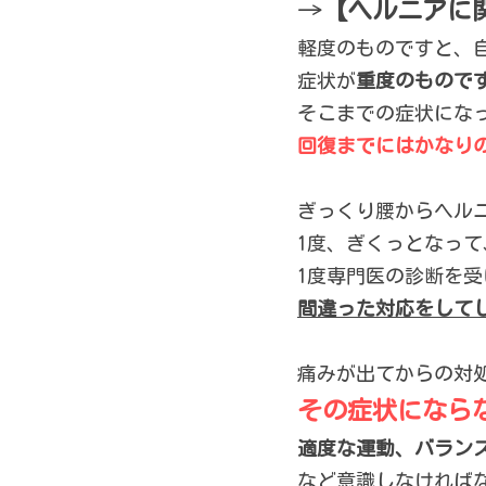
→
【ヘルニアに
軽度のものですと、
症状が
重度のもので
そこまでの症状にな
回復までにはかなり
ぎっくり腰からヘル
1
度、ぎくっとなって
1
度専門医の診断を受
間違った対応をして
痛みが出てからの対
その症状になら
適度な運動、バラン
など意識しなければ