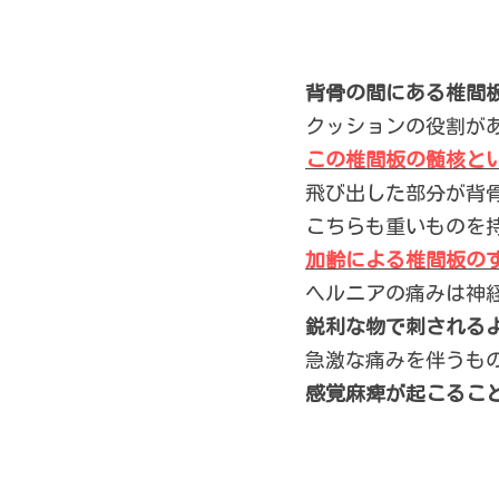
背骨の間にある椎間
クッションの役割が
この椎間板の髄核と
飛び出した部分が背
こちらも重いものを
加齢による椎間板の
ヘルニアの痛みは神
鋭利な物で刺される
急激な痛みを伴うも
感覚麻痺が起こるこ