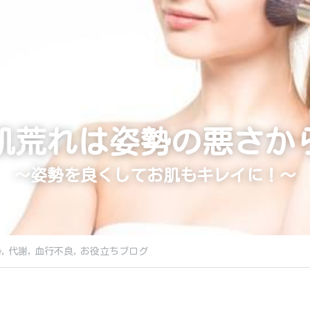
肌荒れは姿勢の悪さか
〜姿勢を良くしてお肌もキレイに！〜
,
代謝,
血行不良,
お役立ちブログ