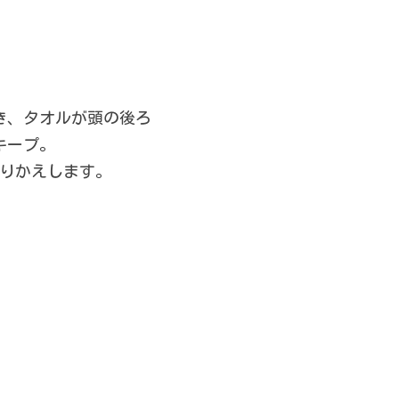
き、タオルが頭の後ろ
キープ。
くりかえします。