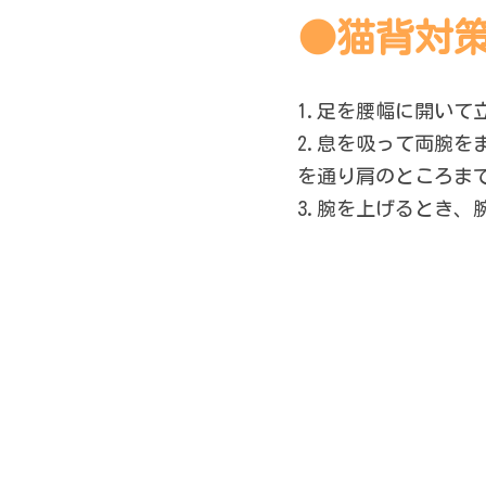
●猫背対
1.足を腰幅に開い
2.息を吸って両腕
を通り肩のところま
3.腕を上げるとき、