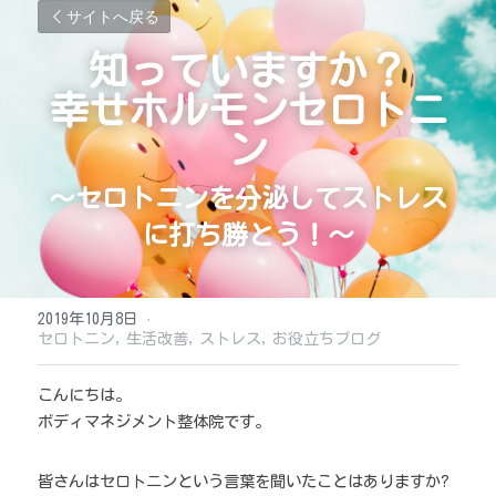
サイトへ戻る
知っていますか？
幸せホルモンセロトニ
ン
〜セロトニンを分泌してストレス
に打ち勝とう！〜
2019年10月8日
·
セロトニン,
生活改善,
ストレス,
お役立ちブログ
こんにちは。
ボディマネジメント整体院です。
皆さんはセロトニンという言葉を聞いたことはありますか? 