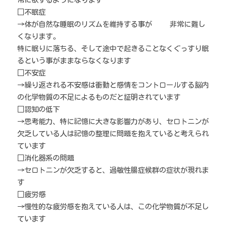
□不眠症
→体が自然な睡眠のリズムを維持する事が     非常に難し
くなります。
特に眠りに落ちる、そして途中で起きることなくぐっすり眠
るという事がままならなくなります
□不安症
→繰り返される不安感は衝動と感情をコントロールする脳内
の化学物質の不足によるものだと証明されています
□認知の低下
→思考能力、特に記憶に大きな影響力があり、セロトニンが
欠乏している人は記憶の整理に問題を抱えていると考えられ
ています
□消化器系の問題
→セロトニンが欠乏すると、過敏性腸症候群の症状が現れま
す
□疲労感
→慢性的な疲労感を抱えている人は、この化学物質が不足し
ています