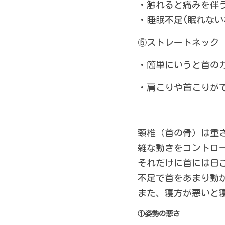
・触れると痛みを伴
・睡眠不足(眠れない
⑤ストレートネック
・簡単にいうと首の
・肩こりや首こりが
頸椎（首の骨）は重
雑な動きをコントロ
それだけに首には日
不足で首をあまり動
また、寝方が悪いと
①姿勢の悪さ