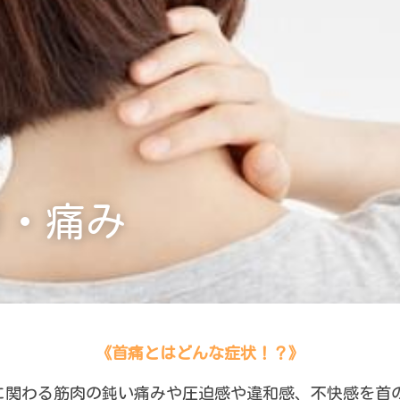
り・痛み
《首痛とはどんな症状！？》
に関わる筋肉の鈍い痛みや圧迫感や違和感、不快感を首の