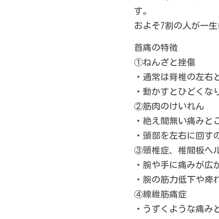
す。
およそ7割の人が一
首痛の特徴
①ねんざと挫傷
・通常は脊椎の左右
・動かすとひどくな
②筋肉のけいれん
・絶え間無い痛みと
・頭部を左右に回す
③頸椎症、椎間板ヘ
・腕や手に痛みが広
・腕の筋力低下や痺
④線維筋痛症
・うずくような痛み