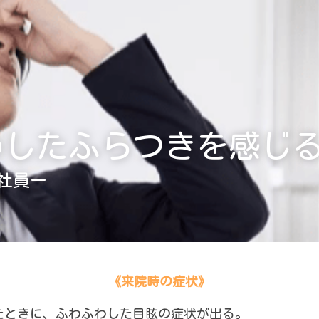
わしたふらつきを感じ
会社員ー
《来院時の症状》
たときに、ふわふわした目眩の症状が出る。