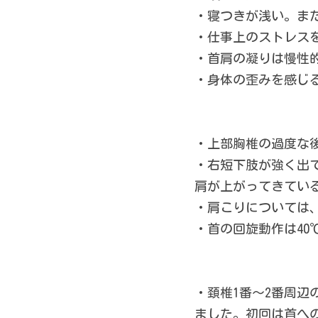
・寝つきが浅い。ま
・仕事上のストレス
・首肩の凝りは慢性
・身体の歪みを感じ
・上部胸椎の過度な
・右短下肢が強く出
肩が上がってきてい
・肩こりについては
・首の回旋動作は4
・頚椎1番～2番周
ました。初回は首へ