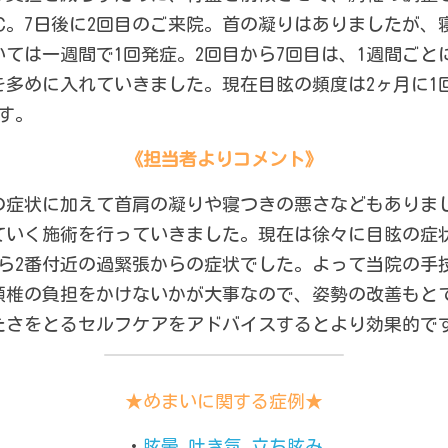
℃。7日後に2回目のご来院。首の凝りはありましたが、
ては一週間で1回発症。2回目から7回目は、1週間ごと
多めに入れていきました。現在目眩の頻度は2ヶ月に1
す。
《担当者よりコメント》
の症状に加えて首肩の凝りや寝つきの悪さなどもありま
ていく施術を行っていきました。現在は徐々に目眩の症
から2番付近の過緊張からの症状でした。よって当院の手
頚椎の負担をかけないかが大事なので、姿勢の改善もと
たさをとるセルフケアをアドバイスするとより効果的で
★めまいに関する症例★
・
眩暈 吐き気 立ち眩み