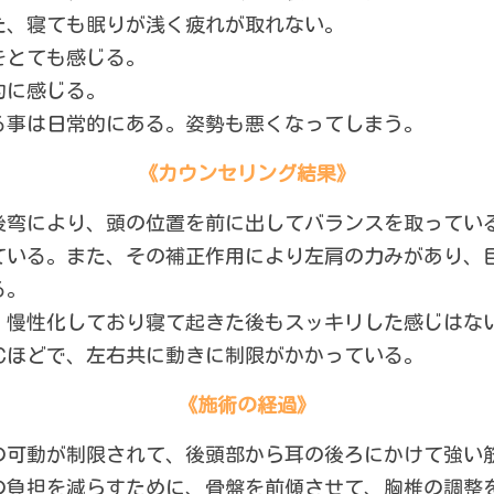
た、寝ても眠りが浅く疲れが取れない。
をとても感じる。
的に感じる。
る事は日常的にある。姿勢も悪くなってしまう。
《カウンセリング結果》
後弯により、頭の位置を前に出してバランスを取ってい
ている。また、その補正作用により左肩の力みがあり、
る。
、慢性化しており寝て起きた後もスッキリした感じはな
0℃ほどで、左右共に動きに制限がかかっている。
《施術の経過》
辺の可動が制限されて、後頭部から耳の後ろにかけて強い
の負担を減らすために、骨盤を前傾させて、胸椎の調整