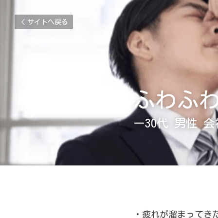
サイトへ戻る
ふわふ
ー30代 男性 
・疲れが溜まってき